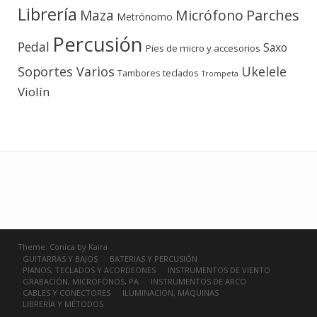
Librería
Micrófono
Parches
Maza
Metrónomo
Percusión
Pedal
Saxo
Pies de micro y accesorios
Soportes Varios
Ukelele
teclados
Tambores
Trompeta
Violín
Theme:
Conica
by
Kaira
GUITARRAS Y BAJOS
BATERIAS Y PERCUSIÓN
PIANOS, TECLADOS Y ACORDEONES
INSTRUMENTOS DE VIENTO
GRABACIÓN, MICROFONOS, PA
INSTRUMENTOS DE ARCO
CABLES Y CONECTORES
ILUMINACIÓN, MÁQUINAS
LIBRERÍA Y MÉTODOS