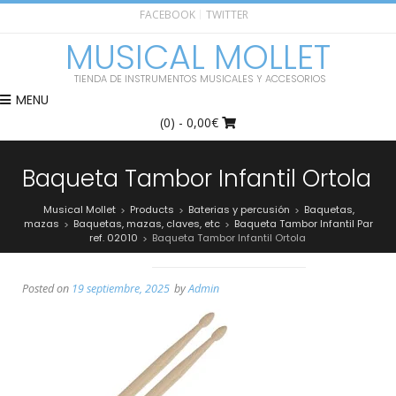
FACEBOOK
TWITTER
MUSICAL MOLLET
TIENDA DE INSTRUMENTOS MUSICALES Y ACCESORIOS
MENU
(0)
- 0,00€
Baqueta Tambor Infantil Ortola
Musical Mollet
Products
Baterias y percusión
Baquetas,
>
>
>
mazas
Baquetas, mazas, claves, etc
Baqueta Tambor Infantil Par
>
>
ref. 02010
Baqueta Tambor Infantil Ortola
>
Posted on
19 septiembre, 2025
by
Admin