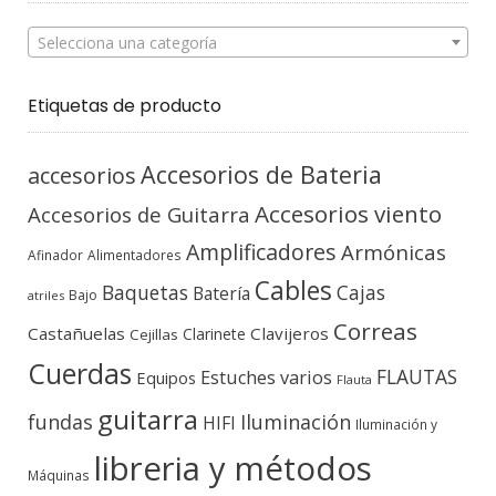
Selecciona una categoría
Etiquetas de producto
Accesorios de Bateria
accesorios
Accesorios viento
Accesorios de Guitarra
Amplificadores
Armónicas
Afinador
Alimentadores
Cables
Baquetas
Cajas
Batería
Bajo
atriles
Correas
Castañuelas
Clavijeros
Clarinete
Cejillas
Cuerdas
FLAUTAS
Estuches varios
Equipos
Flauta
guitarra
fundas
Iluminación
HIFI
Iluminación y
libreria y métodos
Máquinas