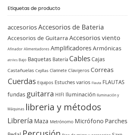
Etiquetas de producto
Accesorios de Bateria
accesorios
Accesorios viento
Accesorios de Guitarra
Amplificadores
Armónicas
Afinador
Alimentadores
Cables
Baquetas
Cajas
Batería
Bajo
atriles
Correas
Castañuelas
Clavijeros
Clarinete
Cejillas
Cuerdas
FLAUTAS
Estuches varios
Equipos
Flauta
guitarra
fundas
Iluminación
HIFI
Iluminación y
libreria y métodos
Máquinas
Librería
Micrófono
Parches
Maza
Metrónomo
Percusión
Pedal
Saxo