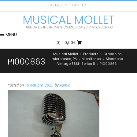
FACEBOOK
TWITTER
MUSICAL MOLLET
TIENDA DE INSTRUMENTOS MUSICALES Y ACCESORIOS
MENU
(0)
- 0,00€
Musical Mollet
Products
Grabación,
>
>
P1000863
microfonos, PA
Micrófonos
Microfono
>
>
Vintage SSSH Series II
P1000863
>
Posted on
10 octubre, 2025
by
Admin