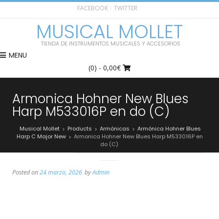
FACEBOOK
TWITTER
MUSICAL MOLLET
TIENDA DE INSTRUMENTOS MUSICALES Y ACCESORIOS
MENU
(0)
- 0,00€
Armonica Hohner New Blues
Harp M533016P en do (C)
Musical Mollet
Products
Armónicas
Armónica Hohner Blues
>
>
>
Harp C Major New
Armonica Hohner New Blues Harp M533016P en
>
do (C)
Posted on
24 marzo, 2026
by
Admin