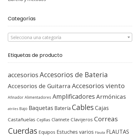
Categorías
Selecciona una categoría
Etiquetas de producto
Accesorios de Bateria
accesorios
Accesorios viento
Accesorios de Guitarra
Amplificadores
Armónicas
Afinador
Alimentadores
Cables
Baquetas
Cajas
Batería
Bajo
atriles
Correas
Castañuelas
Clavijeros
Clarinete
Cejillas
Cuerdas
FLAUTAS
Estuches varios
Equipos
Flauta