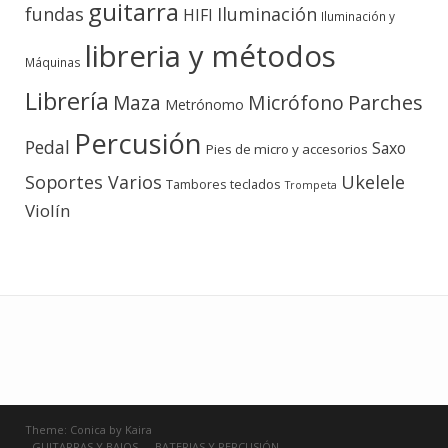
guitarra
fundas
Iluminación
HIFI
Iluminación y
libreria y métodos
Máquinas
Librería
Micrófono
Parches
Maza
Metrónomo
Percusión
Pedal
Saxo
Pies de micro y accesorios
Soportes Varios
Ukelele
teclados
Tambores
Trompeta
Violín
Theme:
Conica
by
Kaira
GUITARRAS Y BAJOS
BATERIAS Y PERCUSIÓN