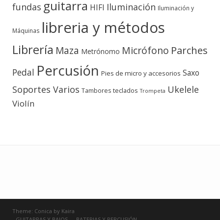
guitarra
fundas
Iluminación
HIFI
Iluminación y
libreria y métodos
Máquinas
Librería
Micrófono
Parches
Maza
Metrónomo
Percusión
Pedal
Saxo
Pies de micro y accesorios
Soportes Varios
Ukelele
teclados
Tambores
Trompeta
Violín
Theme:
Conica
by
Kaira
GUITARRAS Y BAJOS
BATERIAS Y PERCUSIÓN