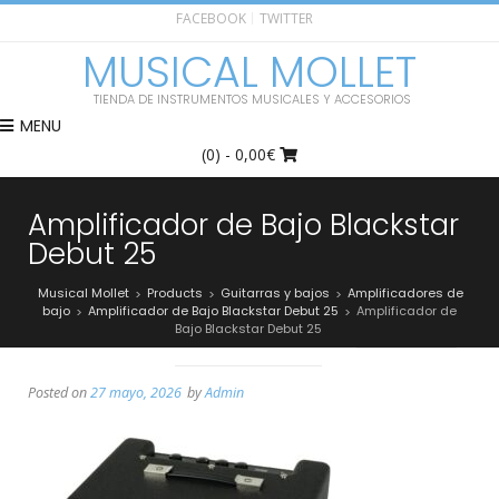
FACEBOOK
TWITTER
MUSICAL MOLLET
TIENDA DE INSTRUMENTOS MUSICALES Y ACCESORIOS
MENU
(0)
- 0,00€
Amplificador de Bajo Blackstar
Debut 25
Musical Mollet
Products
Guitarras y bajos
Amplificadores de
>
>
>
bajo
Amplificador de Bajo Blackstar Debut 25
Amplificador de
>
>
Bajo Blackstar Debut 25
Posted on
27 mayo, 2026
by
Admin