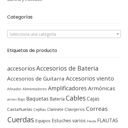
Categorías
Selecciona una categoría
Etiquetas de producto
Accesorios de Bateria
accesorios
Accesorios viento
Accesorios de Guitarra
Amplificadores
Armónicas
Afinador
Alimentadores
Cables
Baquetas
Cajas
Batería
Bajo
atriles
Correas
Castañuelas
Clavijeros
Clarinete
Cejillas
Cuerdas
FLAUTAS
Estuches varios
Equipos
Flauta