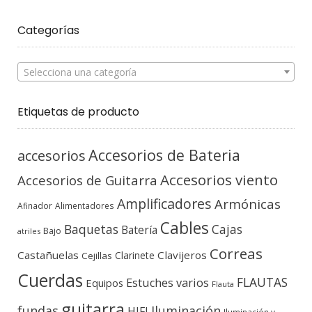
Categorías
Selecciona una categoría
Etiquetas de producto
Accesorios de Bateria
accesorios
Accesorios viento
Accesorios de Guitarra
Amplificadores
Armónicas
Afinador
Alimentadores
Cables
Baquetas
Cajas
Batería
Bajo
atriles
Correas
Castañuelas
Clavijeros
Clarinete
Cejillas
Cuerdas
FLAUTAS
Estuches varios
Equipos
Flauta
guitarra
fundas
Iluminación
HIFI