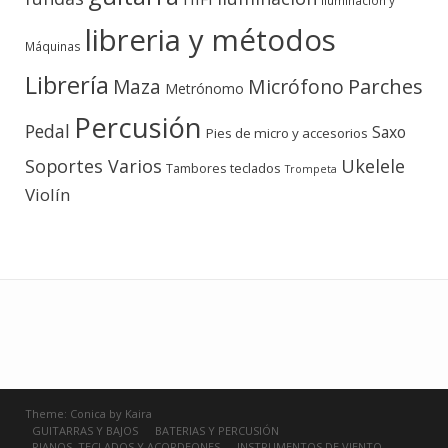
Iluminación y
libreria y métodos
Máquinas
Librería
Micrófono
Parches
Maza
Metrónomo
Percusión
Pedal
Saxo
Pies de micro y accesorios
Soportes Varios
Ukelele
teclados
Tambores
Trompeta
Violín
Theme:
Conica
by
Kaira
GUITARRAS Y BAJOS
BATERIAS Y PERCUSIÓN
PIANOS, TECLADOS Y ACORDEONES
INSTRUMENTOS DE VIENTO