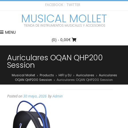
FACEBOOK
TWITTER
MUSICAL MOLLET
TIENDA DE INSTRUMENTOS MUSICALES Y ACCESORIOS
MENU
(0)
- 0,00€
Auriculares OQAN QHP200
Session
Musical Mollet
Products
HIFI y DJ
Auriculares
Auriculares
>
>
>
>
OQAN QHP200 Session
Auriculares OQAN QHP200 Session
>
Posted on
30 mayo, 2026
by
Admin