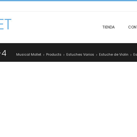
ET
TIENDA
CON
-4
Musical Mollet
Products
Estuches Varios
Estuche de Violin
E
>
>
>
>