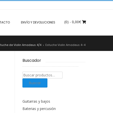
(0)
- 0,00€
TACTO
ENVÍO Y DEVOLUCIONES
stuche de Violin Amadeus 4/4
Estuche Violin Amadeus 4-4
>
Buscador
Buscar
productos:
Buscar
Guitarras y bajos
Baterias y percusión