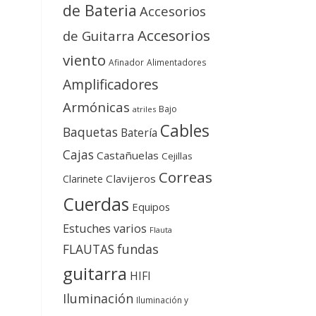
de Bateria
Accesorios
Accesorios
de Guitarra
viento
Afinador
Alimentadores
Amplificadores
Armónicas
Bajo
atriles
Cables
Baquetas
Batería
Cajas
Castañuelas
Cejillas
Correas
Clavijeros
Clarinete
Cuerdas
Equipos
Estuches varios
Flauta
FLAUTAS
fundas
guitarra
HIFI
Iluminación
Iluminación y