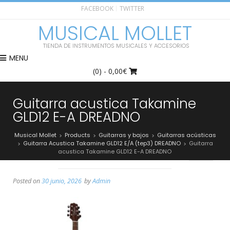
FACEBOOK
TWITTER
MUSICAL MOLLET
TIENDA DE INSTRUMENTOS MUSICALES Y ACCESORIOS
MENU
(0)
- 0,00€
Guitarra acustica Takamine
GLD12 E-A DREADNO
Musical Mollet
Products
Guitarras y bajos
Guitarras acústicas
>
>
>
Guitarra Acustica Takamine GLD12 E/A (tep3) DREADNO
Guitarra
>
>
acustica Takamine GLD12 E-A DREADNO
Posted on
30 junio, 2026
by
Admin