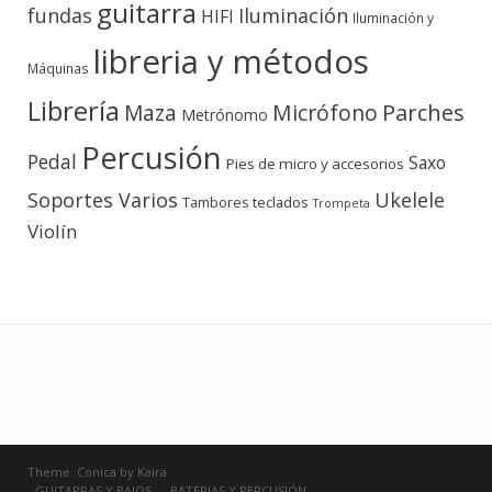
guitarra
fundas
Iluminación
HIFI
Iluminación y
libreria y métodos
Máquinas
Librería
Micrófono
Parches
Maza
Metrónomo
Percusión
Pedal
Saxo
Pies de micro y accesorios
Soportes Varios
Ukelele
teclados
Tambores
Trompeta
Violín
Theme:
Conica
by
Kaira
GUITARRAS Y BAJOS
BATERIAS Y PERCUSIÓN