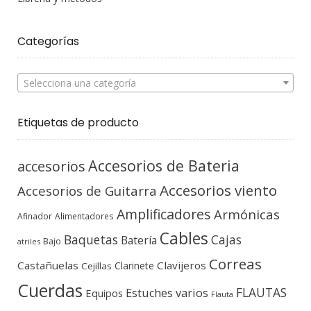
Categorías
Selecciona una categoría
Etiquetas de producto
Accesorios de Bateria
accesorios
Accesorios viento
Accesorios de Guitarra
Amplificadores
Armónicas
Afinador
Alimentadores
Cables
Baquetas
Cajas
Batería
Bajo
atriles
Correas
Castañuelas
Clavijeros
Clarinete
Cejillas
Cuerdas
FLAUTAS
Estuches varios
Equipos
Flauta