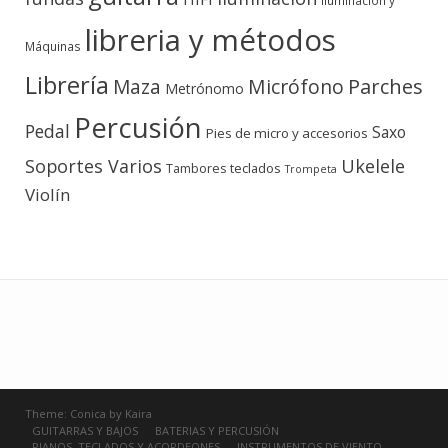
Iluminación y
libreria y métodos
Máquinas
Librería
Micrófono
Parches
Maza
Metrónomo
Percusión
Pedal
Saxo
Pies de micro y accesorios
Soportes Varios
Ukelele
teclados
Tambores
Trompeta
Violín
Theme:
Conica
by
Kaira
GUITARRAS Y BAJOS
BATERIAS Y PERCUSIÓN
PIANOS, TECLADOS Y ACORDEONES
INSTRUMENTOS DE VIENTO