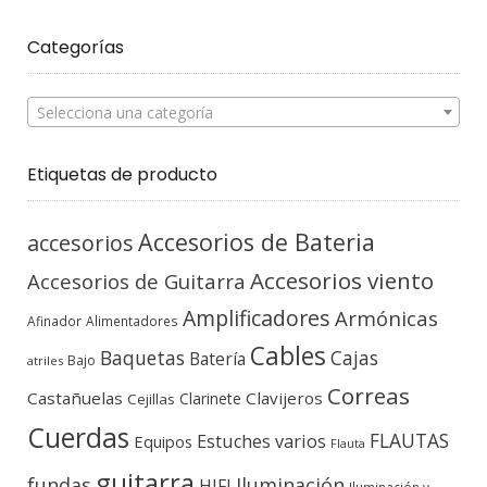
Categorías
Selecciona una categoría
Etiquetas de producto
Accesorios de Bateria
accesorios
Accesorios viento
Accesorios de Guitarra
Amplificadores
Armónicas
Afinador
Alimentadores
Cables
Baquetas
Cajas
Batería
Bajo
atriles
Correas
Castañuelas
Clavijeros
Clarinete
Cejillas
Cuerdas
FLAUTAS
Estuches varios
Equipos
Flauta
guitarra
fundas
Iluminación
HIFI