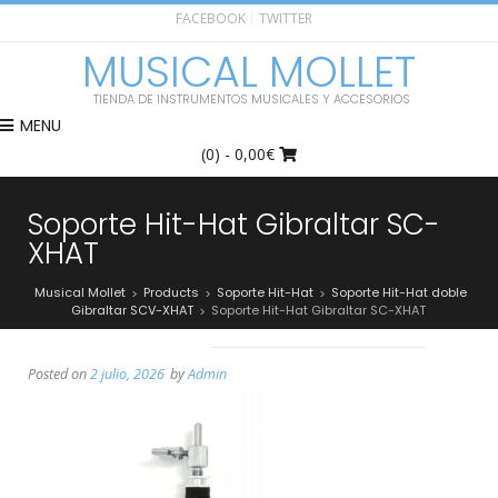
FACEBOOK
TWITTER
MUSICAL MOLLET
TIENDA DE INSTRUMENTOS MUSICALES Y ACCESORIOS
MENU
(0)
- 0,00€
Soporte Hit-Hat Gibraltar SC-
XHAT
Musical Mollet
Products
Soporte Hit-Hat
Soporte Hit-Hat doble
>
>
>
Gibraltar SCV-XHAT
Soporte Hit-Hat Gibraltar SC-XHAT
>
Posted on
2 julio, 2026
by
Admin