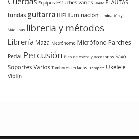
Cuerdas
FLAUTAS
Estuches varios
Equipos
Flauta
guitarra
fundas
Iluminación
HIFI
Iluminación y
libreria y métodos
Máquinas
Librería
Micrófono
Parches
Maza
Metrónomo
Percusión
Pedal
Saxo
Pies de micro y accesorios
Soportes Varios
Ukelele
teclados
Tambores
Trompeta
Violín