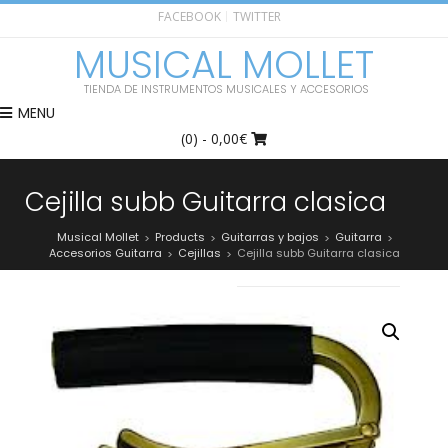
FACEBOOK
TWITTER
MUSICAL MOLLET
TIENDA DE INSTRUMENTOS MUSICALES Y ACCESORIOS
MENU
(0)
- 0,00€
Cejilla subb Guitarra clasica
Musical Mollet
Products
Guitarras y bajos
Guitarra
>
>
>
>
Accesorios Guitarra
Cejillas
Cejilla subb Guitarra clasica
>
>