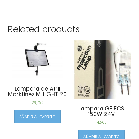
Related products
Lampara de Atril
Marktinez M. LIGHT 20
29,75
€
Lampara GE FCS
150W 24V
AÑADIR AL CARRITO
4,50
€
AÑADIR AL CARRITO