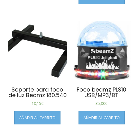
Soporte para foco
Foco beamz PLS10
de luz Beamz 180.540
USB/MP3/BT
10,15
€
35,00
€
AÑADIR AL CARRITO
AÑADIR AL CARRITO