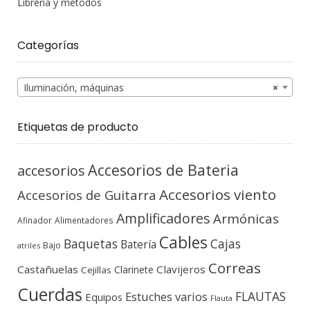
Librería y métodos
Categorías
Iluminación, máquinas
×
Etiquetas de producto
Accesorios de Bateria
accesorios
Accesorios viento
Accesorios de Guitarra
Amplificadores
Armónicas
Afinador
Alimentadores
Cables
Baquetas
Cajas
Batería
Bajo
atriles
Correas
Castañuelas
Clavijeros
Clarinete
Cejillas
Cuerdas
FLAUTAS
Estuches varios
Equipos
Flauta