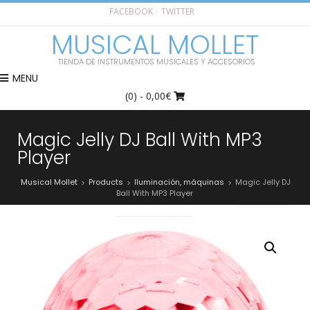
FACEBOOK
TWITTER
MUSICAL MOLLET
TIENDA DE INSTRUMENTOS MUSICALES Y ACCESORIOS
MENU
(0)
- 0,00€
Magic Jelly DJ Ball With MP3
Player
Musical Mollet
Products
Iluminación, máquinas
Magic Jelly DJ
>
>
>
Ball With MP3 Player