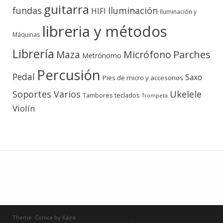
guitarra
fundas
Iluminación
HIFI
Iluminación y
libreria y métodos
Máquinas
Librería
Micrófono
Parches
Maza
Metrónomo
Percusión
Pedal
Saxo
Pies de micro y accesorios
Soportes Varios
Ukelele
teclados
Tambores
Trompeta
Violín
Theme:
Conica
by
Kaira