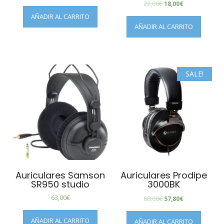
22,00
€
18,00
€
AÑADIR AL CARRITO
AÑADIR AL CARRITO
SALE!
Auriculares Samson
Auriculares Prodipe
SR950 studio
3000BK
63,00
€
68,00
€
57,80
€
AÑADIR AL CARRITO
AÑADIR AL CARRITO