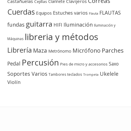
Correas
Castañuelas
Clavijeros
Clarinete
Cejillas
Cuerdas
FLAUTAS
Estuches varios
Equipos
Flauta
guitarra
fundas
Iluminación
HIFI
Iluminación y
libreria y métodos
Máquinas
Librería
Micrófono
Parches
Maza
Metrónomo
Percusión
Pedal
Saxo
Pies de micro y accesorios
Soportes Varios
Ukelele
teclados
Tambores
Trompeta
Violín