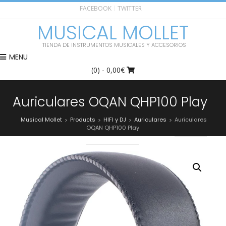
FACEBOOK
TWITTER
MUSICAL MOLLET
TIENDA DE INSTRUMENTOS MUSICALES Y ACCESORIOS
MENU
(0)
- 0,00€
Auriculares OQAN QHP100 Play
Musical Mollet
Products
HIFI y DJ
Auriculares
Auriculares
>
>
>
>
OQAN QHP100 Play