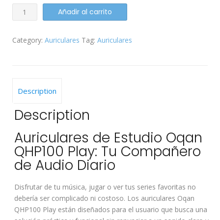
Auriculares
Añadir al carrito
OQAN
QHP100
Category:
Auriculares
Tag:
Auriculares
Play
quantity
Description
Description
Auriculares de Estudio Oqan
QHP100 Play: Tu Compañero
de Audio Diario
Disfrutar de tu música, jugar o ver tus series favoritas no
debería ser complicado ni costoso. Los auriculares Oqan
QHP100 Play están diseñados para el usuario que busca una