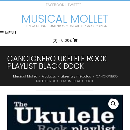
FACEBOOK
TWITTER
MUSICAL MOLLET
TIENDA DE INSTRUMENTOS MUSICALES Y ACCESORIOS
MENU
(0)
- 0,00€
CANCIONERO UKELELE ROCK
PLAYLIST BLACK BOOK
Musical Mollet
Products
Librería y métodos
CANCIONERO
>
>
>
UKELELE ROCK PLAYLIST BLACK BOOK