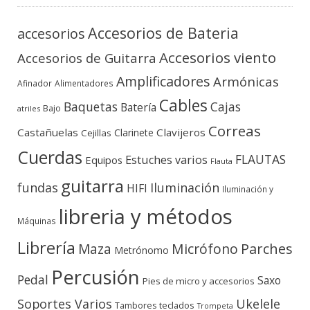
Accesorios de Bateria
accesorios
Accesorios viento
Accesorios de Guitarra
Amplificadores
Armónicas
Afinador
Alimentadores
Cables
Baquetas
Cajas
Batería
Bajo
atriles
Correas
Castañuelas
Clavijeros
Clarinete
Cejillas
Cuerdas
FLAUTAS
Estuches varios
Equipos
Flauta
guitarra
fundas
Iluminación
HIFI
Iluminación y
libreria y métodos
Máquinas
Librería
Micrófono
Parches
Maza
Metrónomo
Percusión
Pedal
Saxo
Pies de micro y accesorios
Soportes Varios
Ukelele
teclados
Tambores
Trompeta