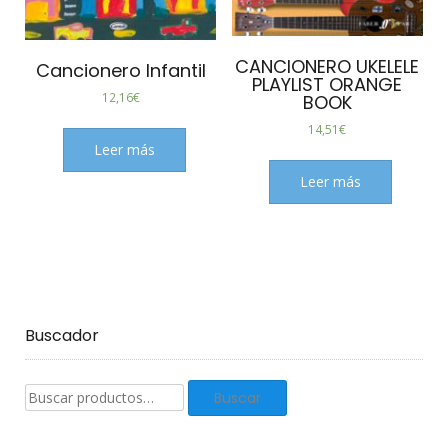
CANCIONERO UKELELE
Cancionero Infantil
PLAYLIST ORANGE
12,16
€
BOOK
14,51
€
Leer más
Leer más
Buscador
Buscar
Buscar
productos: