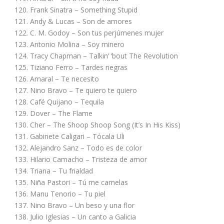
120. Frank Sinatra – Something Stupid
121. Andy & Lucas – Son de amores
122. C. M. Godoy – Son tus perjúmenes mujer
123. Antonio Molina – Soy minero
124. Tracy Chapman – Talkin’ ‘bout The Revolution
125. Tiziano Ferro – Tardes negras
126. Amaral – Te necesito
127. Nino Bravo – Te quiero te quiero
128. Café Quijano – Tequila
129. Dover – The Flame
130. Cher – The Shoop Shoop Song (It’s In His Kiss)
131. Gabinete Caligari – Tócala Uli
132. Alejandro Sanz – Todo es de color
133. Hilario Camacho – Tristeza de amor
134. Triana – Tu frialdad
135. Niña Pastori – Tú me camelas
136. Manu Tenorio – Tu piel
137. Nino Bravo – Un beso y una flor
138. Julio Iglesias – Un canto a Galicia