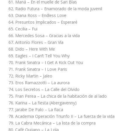
61. Maná – En el muelle de San Blas
62. Radio Futura – Enamorado de la moda juvenil
63. Diana Ross – Endless Love
64. Presuntos Implicados – Esperaré
65. Cecilia – Fui
66. Mercedes Sosa – Gracias a la vida
67. Antonio Flores – Gran Vía
68. Dido – Here With Me
69. Eagles – I Can’t Tell You Why
70. Frank Sinatra – I Get A Kick Out You
71. Frank Sinatra – I Love Paris
72. Ricky Martin – Jaleo
73. Eros Ramazzotti – La aurora
74. Los Secretos – La Calle del Olvido
75. Fran Perea – La chica de la habitación de al lado
76. Karina – La fiesta (Abergavenny)
77. Jarabe De Palo – La flaca
78. Academia Operación Triunfo II – La fuerza de la vida
79. La Cabra Mecánica – La lista de la compra
80. Café Quijano – La Lola