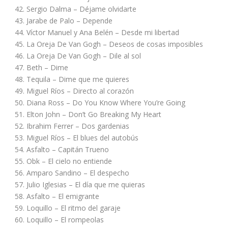
42. Sergio Dalma – Déjame olvidarte
43. Jarabe de Palo – Depende
44. Víctor Manuel y Ana Belén – Desde mi libertad
45. La Oreja De Van Gogh – Deseos de cosas imposibles
46. La Oreja De Van Gogh – Dile al sol
47. Beth – Dime
48. Tequila – Dime que me quieres
49. Miguel Ríos – Directo al corazón
50. Diana Ross – Do You Know Where You’re Going
51. Elton John – Don’t Go Breaking My Heart
52. Ibrahim Ferrer – Dos gardenias
53. Miguel Ríos – El blues del autobús
54. Asfalto – Capitán Trueno
55. Obk – El cielo no entiende
56. Amparo Sandino – El despecho
57. Julio Iglesias – El día que me quieras
58. Asfalto – El emigrante
59. Loquillo – El ritmo del garaje
60. Loquillo – El rompeolas