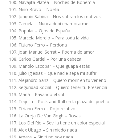
100. Navajita Platéa – Noches de Bohemia
101. Nino Bravo – Noelia
102. Joaquin Sabina – Nos sobran los motivos
103. Camela – Nunca debí enamorarme
104. Popular – Ojos de España
105. Marcela Morelo – Para toda la vida
106. Tiziano Ferro – Perdona
107. Joan Manuel Serrat – Poema de amor
108. Carlos Gardel – Por una cabeza
109. Manolo Escobar – Que guapa estás
110. Julio Iglesias – Que nadie sepa mi sufrir
111. Alejandro Sanz – Quiero morir en tu veneno
112. Seguridad Social – Quiero tener tu Presencia
113. Maná – Rayando el sol
114. Tequila – Rock and Roll en la plaza del pueblo
115. Tiziano Ferro – Rojo relativo
116. La Oreja De Van Gogh – Rosas
117. Los Del Rio – Sevilla tiene un color especial
118. Alex Ubago – Sin miedo nada
119. Amaral – Sin ti no soy nada