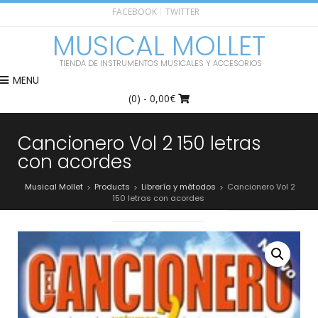
FACEBOOK
TWITTER
MUSICAL MOLLET
TIENDA DE INSTRUMENTOS MUSICALES Y ACCESORIOS
MENU
(0)
- 0,00€
Cancionero Vol 2 150 letras
con acordes
Musical Mollet
Products
Librería y métodos
Cancionero Vol 2
>
>
>
150 letras con acordes