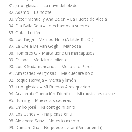
81. Julio Iglesias – La nave del olvido
82. Adamo – La noche
83. Víctor Manuel y Ana Belén – La Puerta de Alcalá
84. Ella Baila Sola – Lo echamos a suertes
85. Obk – Lucifer
86. Lou Bega – Mambo Nr. 5 (A Little Bit Of)
87. La Oreja De Van Gogh – Mariposa
88. Hombres G – Marta tiene un marcapasos
89. Estopa – Me falta el aliento
90. Los 3 Sudamericanos – Me lo dijo Pérez
91. Amistades Peligrosas – Me quedaré solo
92. Roque Narvaja – Menta y limón
93. Julio Iglesias – Mi Buenos Aires querido
94. Academia Operación Triunfo I – Mi música es tu voz
95. Burning – Mueve tus caderas
96. Emilio José – Ni contigo ni sin ti
97. Los Caños – Niña piensa en ti
98. Alejandro Sanz – No es lo mismo
99. Duncan Dhu – No puedo evitar (Pensar en Ti)