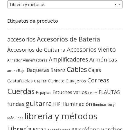
Librería y métodos
×
Etiquetas de producto
Accesorios de Bateria
accesorios
Accesorios viento
Accesorios de Guitarra
Amplificadores
Armónicas
Afinador
Alimentadores
Cables
Baquetas
Cajas
Batería
Bajo
atriles
Correas
Castañuelas
Clavijeros
Clarinete
Cejillas
Cuerdas
FLAUTAS
Estuches varios
Equipos
Flauta
guitarra
fundas
Iluminación
HIFI
Iluminación y
libreria y métodos
Máquinas
Librería
Micrófono
Parches
Maza