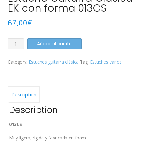
EK con forma 013CS
67,00
€
Estuche
Añadir al carrito
Guitarra
Clásica
Category:
Estuches guitarra clásica
Tag:
Estuches varios
EK
con
forma
013CS
quantity
Description
Description
013CS
Muy ligera, rígida y fabricada en foam.