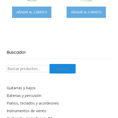
44,00
€
115,00
€
AÑADIR AL CARRITO
AÑADIR AL CARRITO
Buscador
Buscar
Buscar
productos:
Guitarras y bajos
Baterias y percusión
Pianos, teclados y acordeones
Instrumentos de viento