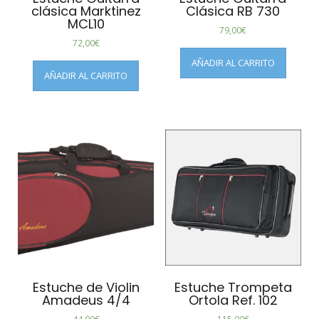
clásica Marktinez
Clásica RB 730
MCL10
79,00
€
72,00
€
AÑADIR AL CARRITO
AÑADIR AL CARRITO
Estuche de Violin
Estuche Trompeta
Amadeus 4/4
Ortola Ref. 102