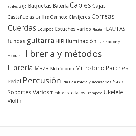
Cables
Baquetas
Cajas
Batería
Bajo
atriles
Correas
Castañuelas
Clavijeros
Clarinete
Cejillas
Cuerdas
FLAUTAS
Estuches varios
Equipos
Flauta
guitarra
fundas
Iluminación
HIFI
Iluminación y
libreria y métodos
Máquinas
Librería
Micrófono
Parches
Maza
Metrónomo
Percusión
Pedal
Saxo
Pies de micro y accesorios
Soportes Varios
Ukelele
teclados
Tambores
Trompeta
Violín