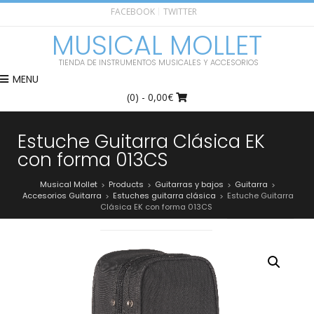
FACEBOOK
TWITTER
MUSICAL MOLLET
TIENDA DE INSTRUMENTOS MUSICALES Y ACCESORIOS
MENU
(0)
- 0,00€
Estuche Guitarra Clásica EK
con forma 013CS
Musical Mollet
Products
Guitarras y bajos
Guitarra
>
>
>
>
Accesorios Guitarra
Estuches guitarra clásica
Estuche Guitarra
>
>
Clásica EK con forma 013CS