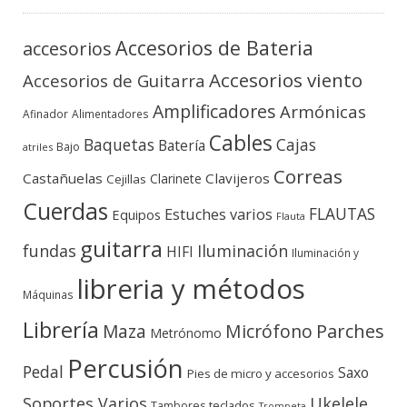
Accesorios de Bateria
accesorios
Accesorios viento
Accesorios de Guitarra
Amplificadores
Armónicas
Afinador
Alimentadores
Cables
Baquetas
Cajas
Batería
Bajo
atriles
Correas
Castañuelas
Clavijeros
Clarinete
Cejillas
Cuerdas
FLAUTAS
Estuches varios
Equipos
Flauta
guitarra
fundas
Iluminación
HIFI
Iluminación y
libreria y métodos
Máquinas
Librería
Micrófono
Parches
Maza
Metrónomo
Percusión
Pedal
Saxo
Pies de micro y accesorios
Soportes Varios
Ukelele
teclados
Tambores
Trompeta