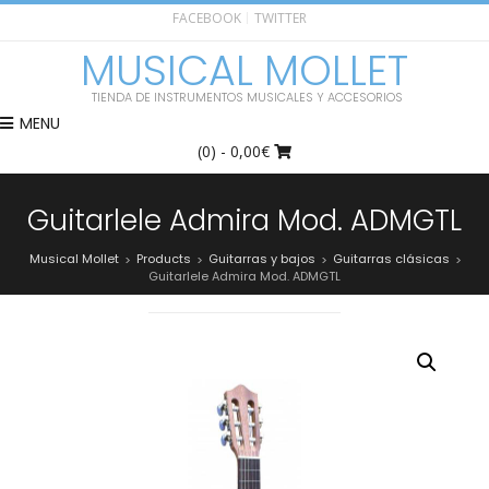
FACEBOOK
TWITTER
MUSICAL MOLLET
TIENDA DE INSTRUMENTOS MUSICALES Y ACCESORIOS
MENU
(0)
- 0,00€
Guitarlele Admira Mod. ADMGTL
Musical Mollet
Products
Guitarras y bajos
Guitarras clásicas
>
>
>
>
Guitarlele Admira Mod. ADMGTL