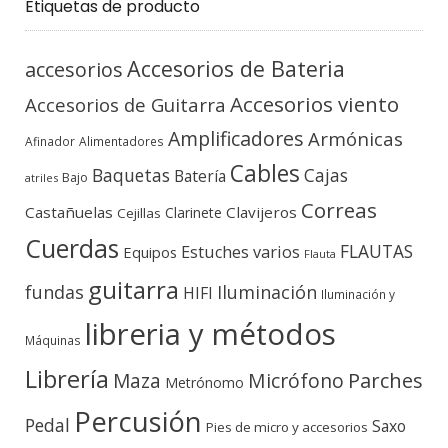
Etiquetas de producto
Accesorios de Bateria
accesorios
Accesorios viento
Accesorios de Guitarra
Amplificadores
Armónicas
Afinador
Alimentadores
Cables
Baquetas
Cajas
Batería
Bajo
atriles
Correas
Castañuelas
Clavijeros
Clarinete
Cejillas
Cuerdas
FLAUTAS
Estuches varios
Equipos
Flauta
guitarra
fundas
Iluminación
HIFI
Iluminación y
libreria y métodos
Máquinas
Librería
Micrófono
Parches
Maza
Metrónomo
Percusión
Pedal
Saxo
Pies de micro y accesorios