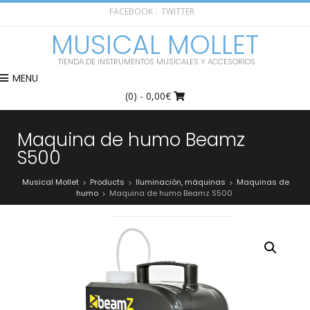
FACEBOOK
TWITTER
MUSICAL MOLLET
TIENDA DE INSTRUMENTOS MUSICALES Y ACCESORIOS
MENU
(0)
- 0,00€
Maquina de humo Beamz
S500
Musical Mollet
Products
Iluminación, máquinas
Maquinas de
>
>
>
humo
Maquina de humo Beamz S500
>