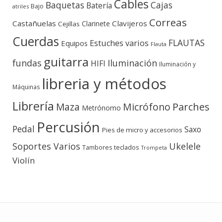
Cables
Baquetas
Cajas
Batería
Bajo
atriles
Correas
Castañuelas
Clavijeros
Clarinete
Cejillas
Cuerdas
FLAUTAS
Estuches varios
Equipos
Flauta
guitarra
fundas
Iluminación
HIFI
Iluminación y
libreria y métodos
Máquinas
Librería
Micrófono
Parches
Maza
Metrónomo
Percusión
Pedal
Saxo
Pies de micro y accesorios
Soportes Varios
Ukelele
teclados
Tambores
Trompeta
Violín