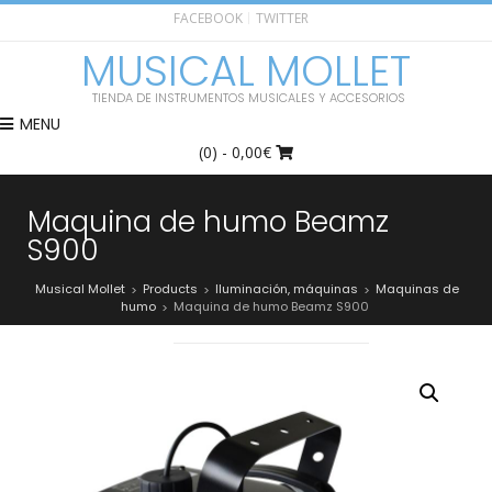
FACEBOOK
TWITTER
MUSICAL MOLLET
TIENDA DE INSTRUMENTOS MUSICALES Y ACCESORIOS
MENU
(0)
- 0,00€
Maquina de humo Beamz
S900
Musical Mollet
Products
Iluminación, máquinas
Maquinas de
>
>
>
humo
Maquina de humo Beamz S900
>