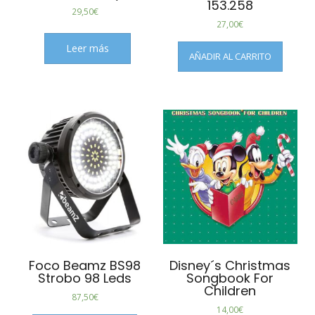
153.258
29,50
€
27,00
€
Leer más
AÑADIR AL CARRITO
Foco Beamz BS98
Disney´s Christmas
Strobo 98 Leds
Songbook For
Children
87,50
€
14,00
€