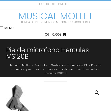
FACEBOOK
TWITTER
MUSICAL MOLLET
TIENDA DE INSTRUMENTOS MUSICALES Y ACCESORIOS
MENU
(0)
- 0,00€
Pie de microfono Hercules
MS120B
Musical Mollet
Products
Grabación, microfonos, PA
Pies de
>
>
>
micrófono y accesorios
Pies de micrófono
Pie de microfono
>
>
Hercules MS120B