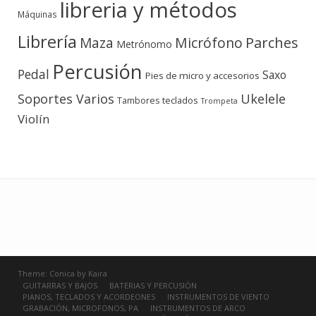
libreria y métodos
Máquinas
Librería
Micrófono
Parches
Maza
Metrónomo
Percusión
Pedal
Saxo
Pies de micro y accesorios
Soportes Varios
Ukelele
teclados
Tambores
Trompeta
Violín
Theme:
Conica
by
Kaira
GUITARRAS Y BAJOS
BATERIAS Y PERCUSIÓN
PIANOS, TECLADOS Y ACORDEONES
INSTRUMENTOS DE VIENTO
GRABACIÓN, MICROFONOS, PA
INSTRUMENTOS DE ARCO