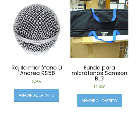
Rejilla micrófono D
Funda para
´Andrea RS58
micrófonos Samson
BL3
9,50
€
12,60
€
AÑADIR AL CARRITO
AÑADIR AL CARRITO