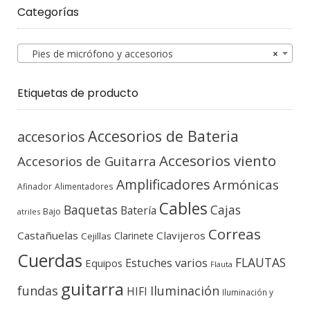
Categorías
Pies de micrófono y accesorios
×
Etiquetas de producto
Accesorios de Bateria
accesorios
Accesorios viento
Accesorios de Guitarra
Amplificadores
Armónicas
Afinador
Alimentadores
Cables
Baquetas
Cajas
Batería
Bajo
atriles
Correas
Castañuelas
Clavijeros
Clarinete
Cejillas
Cuerdas
FLAUTAS
Estuches varios
Equipos
Flauta
guitarra
fundas
Iluminación
HIFI
Iluminación y