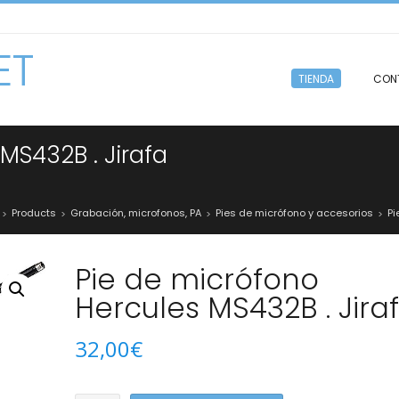
ET
TIENDA
CON
MS432B . Jirafa
Products
Grabación, microfonos, PA
Pies de micrófono y accesorios
Pi
>
>
>
>
Pie de micrófono
Hercules MS432B . Jira
32,00
€