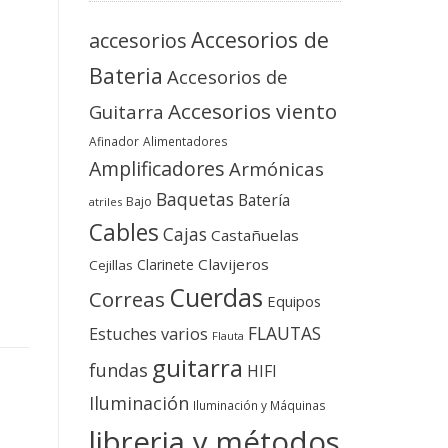
Accesorios de
accesorios
Bateria
Accesorios de
Accesorios viento
Guitarra
Afinador
Alimentadores
Amplificadores
Armónicas
Baquetas
Batería
Bajo
atriles
Cables
Cajas
Castañuelas
Clavijeros
Clarinete
Cejillas
Cuerdas
Correas
Equipos
FLAUTAS
Estuches varios
Flauta
guitarra
fundas
HIFI
Iluminación
Iluminación y Máquinas
libreria y métodos