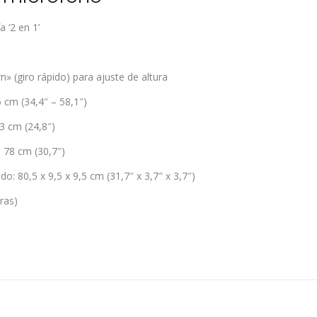
a ‘2 en 1’
» (giro rápido) para ajuste de altura
5 cm (34,4″ – 58,1″)
63 cm (24,8″)
: 78 cm (30,7″)
: 80,5 x 9,5 x 9,5 cm (31,7″ x 3,7″ x 3,7″)
bras)