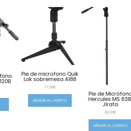
Pie de microfono Quik
ofono
Lok sobremesa A188
120B
17,00
€
Pie de Micrófon
Hercules MS 631
AÑADIR AL CARRITO
Jirafa
63,00
€
AÑADIR AL CARRITO