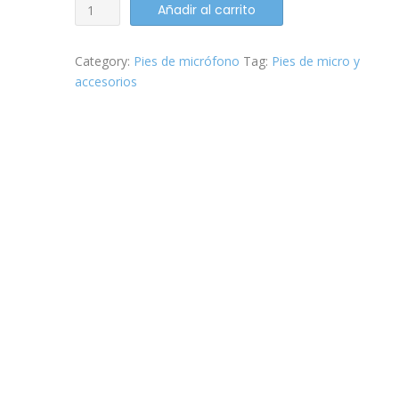
Pie
Añadir al carrito
de
micrófono
Category:
Pies de micrófono
Tag:
Pies de micro y
Hercules
accesorios
MS432B
.
Jirafa
quantity