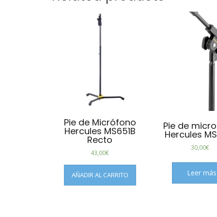
Pie de Micrófono
Pie de micr
Hercules MS651B
Hercules MS
Recto
30,00
€
43,00
€
Leer más
AÑADIR AL CARRITO