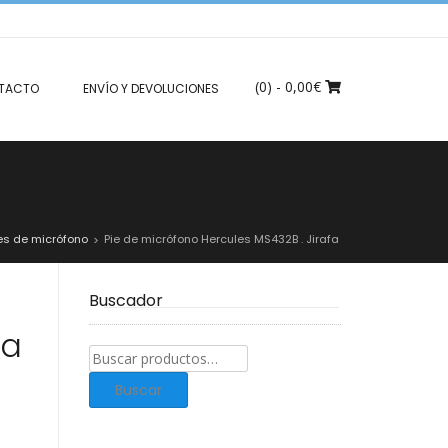
(0)
- 0,00€
TACTO
ENVÍO Y DEVOLUCIONES
es de micrófono
Pie de micrófono Hercules MS432B . Jirafa
>
Buscador
fa
Buscar
productos:
Buscar