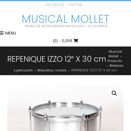
FACEBOOK
TWITTER
MUSICAL MOLLET
TIENDA DE INSTRUMENTOS MUSICALES Y ACCESORIOS
MENU
(0)
- 0,00€
Musical
REPENIQUE IZZO 12″ X 30 cm
Mollet
>
Products
Baterias
>
y percusión
Baquetas, mazas
REPENIQUE IZZO 12″ X 30 cm
>
>