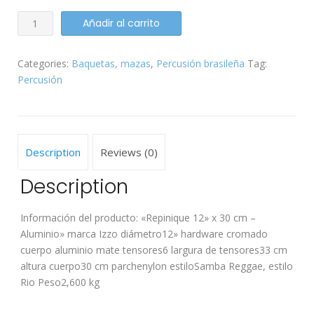
REPENIQUE
Añadir al carrito
IZZO
12"
Categories:
Baquetas, mazas
,
Percusión brasileña
Tag:
X
Percusión
30
cm
quantity
Description
Reviews (0)
Description
Información del producto: «Repinique 12» x 30 cm –
Aluminio» marca Izzo diámetro12» hardware cromado
cuerpo aluminio mate tensores6 largura de tensores33 cm
altura cuerpo30 cm parchenylon estiloSamba Reggae, estilo
Rio Peso2,600 kg