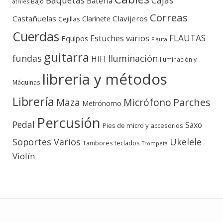
Cajas
Batería
Bajo
atriles
Correas
Castañuelas
Clavijeros
Clarinete
Cejillas
Cuerdas
FLAUTAS
Estuches varios
Equipos
Flauta
guitarra
fundas
Iluminación
HIFI
Iluminación y
libreria y métodos
Máquinas
Librería
Micrófono
Parches
Maza
Metrónomo
Percusión
Pedal
Saxo
Pies de micro y accesorios
Soportes Varios
Ukelele
teclados
Tambores
Trompeta
Violín