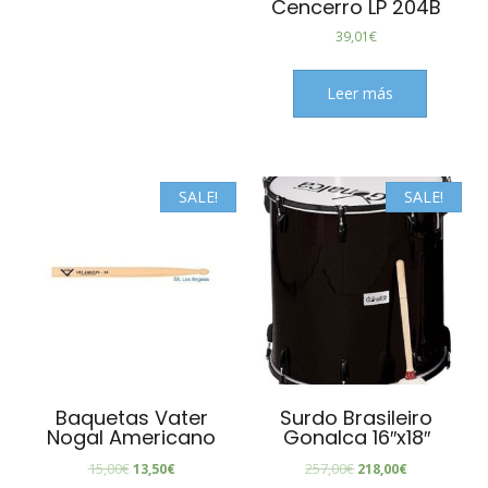
Cencerro LP 204B
39,01
€
Leer más
SALE!
SALE!
Baquetas Vater
Surdo Brasileiro
Nogal Americano
Gonalca 16″x18″
15,00
€
257,00
€
13,50
€
218,00
€